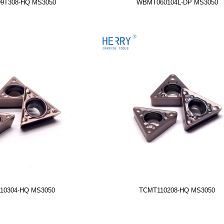
9T308-HQ MS3050
WBMT060104L-DP MS3050
10304-HQ MS3050
TCMT110208-HQ MS3050